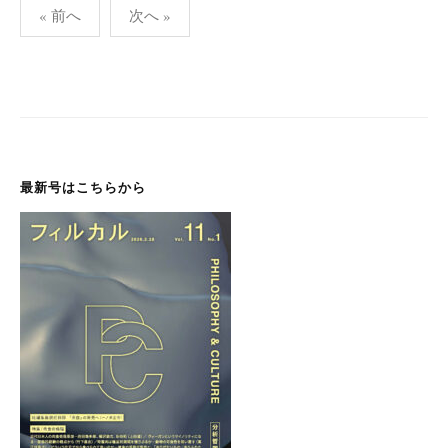
投
« 前へ
次へ »
稿
ナ
ビ
ゲ
ー
シ
最新号はこちらから
ョ
ン