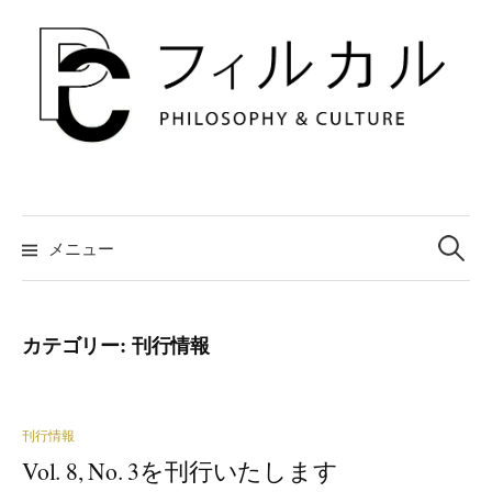
コ
ン
テ
ン
ツ
へ
ス
キ
検
索:
メニュー
ッ
プ
カテゴリー:
刊行情報
刊行情報
Vol. 8, No. 3を刊行いたします