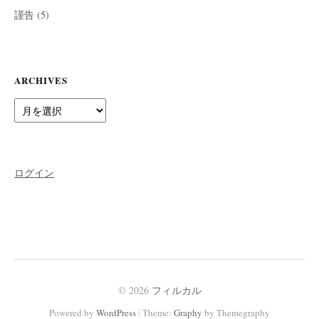
謹告
(5)
ARCHIVES
Archives
ログイン
© 2026
フィルカル
|
Powered by
WordPress
Theme:
Graphy
by Themegraphy