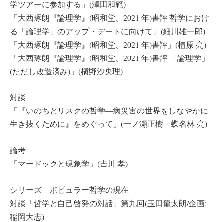
学ツアーに参加する」(澤田和範)
「大西琢朗『論理学』(昭和堂、2021 年)書評 哲学におけ
る「論理学」のアップ・デートに向けて」(細川雄一郎)
「大西琢朗『論理学』(昭和堂、2021 年)書評」(植原 亮)
「大西琢朗『論理学』(昭和堂、2021 年)書評 「論理学」
(ただし改造済み)」(槇野沙央理)
対談
「『いのちとリスクの哲学―病災害の世界をしなやかに
生き抜くために』をめぐって」(一ノ瀬正樹・蝶名林 亮)
論考
「マードックと現象学」(吉川 孝)
シリーズ ポピュラー哲学の現在
対談「哲学と自己啓発の対話」第九回(玉田龍太朗/企画:
稲岡大志)