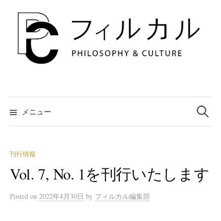
コ
ン
テ
ン
ツ
へ
ス
キ
検
索:
メニュー
ッ
プ
刊行情報
Vol. 7, No. 1を刊行いたします
Posted
on
2022年4月30日
by
フィルカル編集部