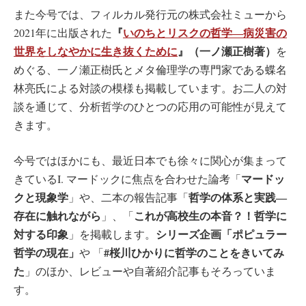
また今号では、フィルカル発行元の株式会社ミューから
『
いのちとリスクの哲学―病災害の
2021年に出版された
世界をしなやかに生き抜くために
』（一ノ瀬正樹著）
を
めぐる、一ノ瀬正樹氏とメタ倫理学の専門家である蝶名
林亮氏による対談の模様も掲載しています。お二人の対
談を通じて、分析哲学のひとつの応用の可能性が見えて
きます。
今号ではほかにも、最近日本でも徐々に関心が集まって
マードッ
きているI. マードックに焦点を合わせた論考「
クと現象学
哲学の体系と実践―
」や、二本の報告記事「
存在に触れながら
これが高校生の本音？！哲学に
」、「
対する印象
シリーズ企画「ポピュラー
」を掲載します。
哲学の現在」
#桜川ひかりに哲学のことをきいてみ
や 「
た
」のほか、レビューや自著紹介記事もそろっていま
す。