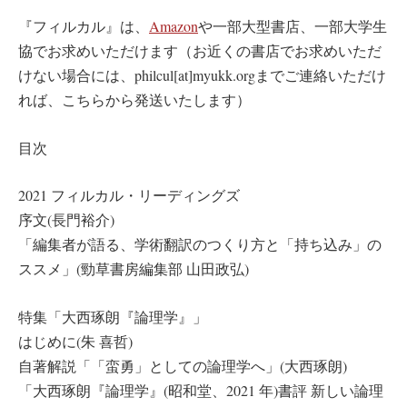
『フィルカル』は、
Amazon
や一部大型書店、一部大学生
協でお求めいただけます（お近くの書店でお求めいただ
けない場合には、philcul[at]myukk.orgまでご連絡いただけ
れば、こちらから発送いたします）
目次
2021 フィルカル・リーディングズ
序文(長門裕介)
「編集者が語る、学術翻訳のつくり方と「持ち込み」の
ススメ」(勁草書房編集部 山田政弘)
特集「大西琢朗『論理学』」
はじめに(朱 喜哲)
自著解説「「蛮勇」としての論理学へ」(大西琢朗)
「大西琢朗『論理学』(昭和堂、2021 年)書評 新しい論理