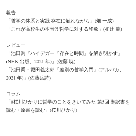
報告
「哲学の体系と実践 存在に触れながら」(畑 一成)
「これが高校生の本音?! 哲学に対する印象」(和辻 龍)
レビュー
「池田喬『ハイデガー『存在と時間』を解き明かす』
(NHK 出版、2021 年)」(佐藤 暁)
「池田喬・堀田義太郎『差別の哲学入門』(アルパカ、
2021 年)」(佐藤岳詩)
コラム
「#桜川ひかりに哲学のことをきいてみた 第5回 翻訳書を
読む・原書を読む」(桜川ひかり)