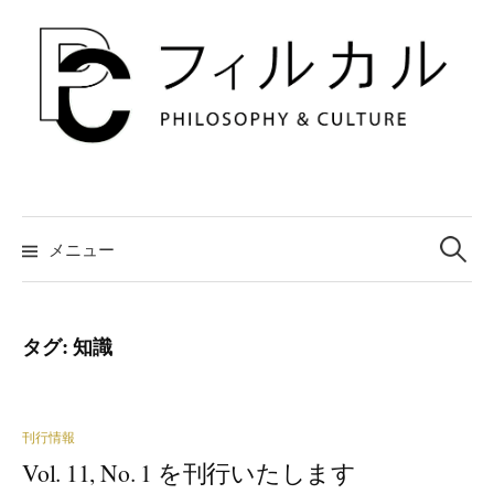
コ
ン
テ
ン
ツ
へ
ス
キ
検
索:
メニュー
ッ
プ
タグ:
知識
刊行情報
Vol. 11, No. 1 を刊行いたします