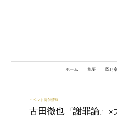
コ
ン
テ
ン
ツ
へ
ス
キ
ッ
プ
ホーム
概要
既刊
イベント開催情報
古田徹也『謝罪論』×