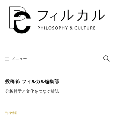
コ
ン
テ
ン
ツ
へ
ス
キ
検
索:
メニュー
ッ
プ
投稿者:
フィルカル編集部
分析哲学と文化をつなぐ雑誌
刊行情報